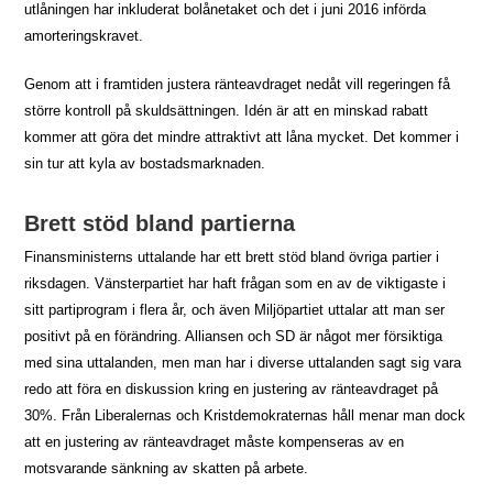
utlåningen har inkluderat bolånetaket och det i juni 2016 införda
amorteringskravet.
Genom att i framtiden justera ränteavdraget nedåt vill regeringen få
större kontroll på skuldsättningen. Idén är att en minskad rabatt
kommer att göra det mindre attraktivt att låna mycket. Det kommer i
sin tur att kyla av bostadsmarknaden.
Brett stöd bland partierna
Finansministerns uttalande har ett brett stöd bland övriga partier i
riksdagen. Vänsterpartiet har haft frågan som en av de viktigaste i
sitt partiprogram i flera år, och även Miljöpartiet uttalar att man ser
positivt på en förändring. Alliansen och SD är något mer försiktiga
med sina uttalanden, men man har i diverse uttalanden sagt sig vara
redo att föra en diskussion kring en justering av ränteavdraget på
30%. Från Liberalernas och Kristdemokraternas håll menar man dock
att en justering av ränteavdraget måste kompenseras av en
motsvarande sänkning av skatten på arbete.