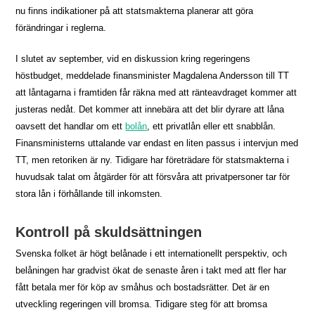
nu finns indikationer på att statsmakterna planerar att göra
förändringar i reglerna.
I slutet av september, vid en diskussion kring regeringens
höstbudget, meddelade finansminister Magdalena Andersson till TT
att låntagarna i framtiden får räkna med att ränteavdraget kommer att
justeras nedåt. Det kommer att innebära att det blir dyrare att låna
oavsett det handlar om ett
bolån
, ett privatlån eller ett snabblån.
Finansministerns uttalande var endast en liten passus i intervjun med
TT, men retoriken är ny. Tidigare har företrädare för statsmakterna i
huvudsak talat om åtgärder för att försvåra att privatpersoner tar för
stora lån i förhållande till inkomsten.
Kontroll på skuldsättningen
Svenska folket är högt belånade i ett internationellt perspektiv, och
belåningen har gradvist ökat de senaste åren i takt med att fler har
fått betala mer för köp av småhus och bostadsrätter. Det är en
utveckling regeringen vill bromsa. Tidigare steg för att bromsa