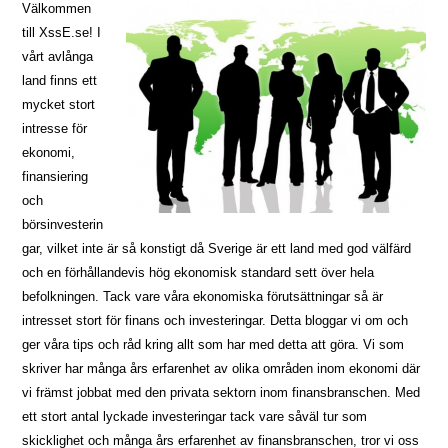
Välkommen
till XssE.se! I
vårt avlånga
land finns ett
mycket stort
intresse för
ekonomi,
finansiering
och
börsinvesterin
gar, vilket inte är så konstigt då Sverige är ett land med god välfärd
och en förhållandevis hög ekonomisk standard sett över hela
befolkningen. Tack vare våra ekonomiska förutsättningar så är
intresset stort för finans och investeringar. Detta bloggar vi om och
ger våra tips och råd kring allt som har med detta att göra. Vi som
skriver har många års erfarenhet av olika områden inom ekonomi där
vi främst jobbat med den privata sektorn inom finansbranschen. Med
ett stort antal lyckade investeringar tack vare såväl tur som
skicklighet och många års erfarenhet av finansbranschen, tror vi oss