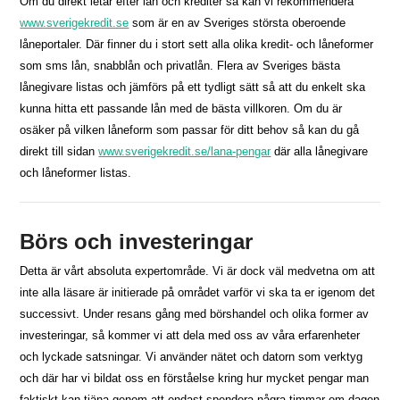
Om du direkt letar efter lån och krediter så kan vi rekommendera
www.sverigekredit.se
som är en av Sveriges största oberoende
låneportaler. Där finner du i stort sett alla olika kredit- och låneformer
som sms lån, snabblån och privatlån. Flera av Sveriges bästa
lånegivare listas och jämförs på ett tydligt sätt så att du enkelt ska
kunna hitta ett passande lån med de bästa villkoren. Om du är
osäker på vilken låneform som passar för ditt behov så kan du gå
direkt till sidan
www.sverigekredit.se/lana-pengar
där alla lånegivare
och låneformer listas.
Börs och investeringar
Detta är vårt absoluta expertområde. Vi är dock väl medvetna om att
inte alla läsare är initierade på området varför vi ska ta er igenom det
successivt. Under resans gång med börshandel och olika former av
investeringar, så kommer vi att dela med oss av våra erfarenheter
och lyckade satsningar. Vi använder nätet och datorn som verktyg
och där har vi bildat oss en förståelse kring hur mycket pengar man
faktiskt kan tjäna genom att endast spendera några timmar om dagen